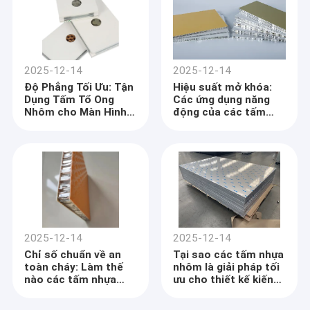
2025-12-14
2025-12-14
Độ Phẳng Tối Ưu: Tận
Hiệu suất mở khóa:
Dụng Tấm Tổ Ong
Các ứng dụng năng
Nhôm cho Màn Hình
động của các tấm
Độ Trung Thực Cao
nhựa nhựa nhựa trong
và Công Nghệ Phòng
vận chuyển tốc độ
Sạch
cao
2025-12-14
2025-12-14
Chỉ số chuẩn về an
Tại sao các tấm nhựa
toàn cháy: Làm thế
nhôm là giải pháp tối
nào các tấm nhựa
ưu cho thiết kế kiến
nhựa nhựa đạt được
trúc hiện đại
khả năng không cháy