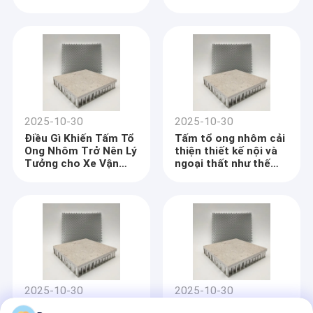
phí?
2025-10-30
2025-10-30
Điều Gì Khiến Tấm Tổ
Tấm tổ ong nhôm cải
Ong Nhôm Trở Nên Lý
thiện thiết kế nội và
Tưởng cho Xe Vận
ngoại thất như thế
Tải?
nào?
Nhà
Suzhou Beecore Honeycomb Materials Co.,Ltd,
bắt 
nguồn từ Besin (Hòa Lan) International Group được thành lập 
Các sản phẩm
vào năm 1957.công ty đã cam kết nghiên cứu và phát triển công 
nghệ tổ ong, từ s
lõi nhựa nhựa nhôm có lỗ hổng,
lõi ruồi mật ong, 
2025-10-30
2025-10-30
Hướng dẫn VR
bảng ruồi mật ong, đến sản phẩm hoàn thiện mà đã sử dụng 
Tại sao tấm tổ ong
Những Ưu Điểm Chính