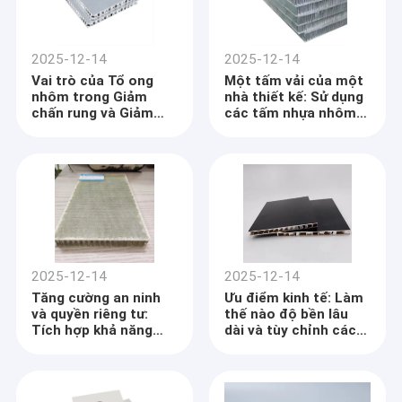
2025-12-14
2025-12-14
Vai trò của Tổ ong
Một tấm vải của một
nhôm trong Giảm
nhà thiết kế: Sử dụng
chấn rung và Giảm
các tấm nhựa nhôm
tiếng ồn cho Vỏ công
cho các hình dạng
nghiệp và điện tử
phức tạp và chức
năng tích hợp
2025-12-14
2025-12-14
Tăng cường an ninh
Ưu điểm kinh tế: Làm
và quyền riêng tư:
thế nào độ bền lâu
Tích hợp khả năng
dài và tùy chỉnh các
chống đạn đạo với
tấm nhựa nhựa nhựa
các hợp chất nhựa
nhựa giảm vòng đời
nhôm nhẹ
dự án