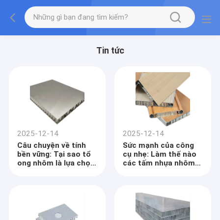
Tin tức
2025-12-14
2025-12-14
Câu chuyện về tính
Sức mạnh của công
bền vững: Tại sao tổ
cụ nhẹ: Làm thế nào
ong nhôm là lựa chọn
các tấm nhựa nhôm
thân thiện với môi
làm cách mạng trong
trường cho việc chỉ
sản xuất máy và thiết
định vật liệu hiện đại
bị