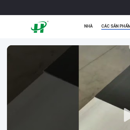
NHÀ
CÁC SẢN PHẨ
TIN TỨC
CÁC TRƯỜ