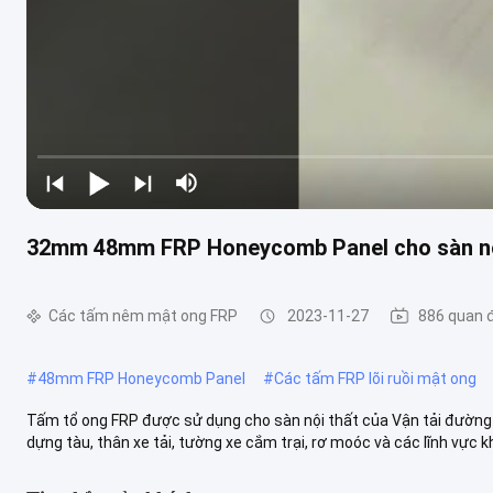
32mm 48mm FRP Honeycomb Panel cho sàn nộ
Các tấm nêm mật ong FRP
2023-11-27
886 quan 
#
48mm FRP Honeycomb Panel
#
Các tấm FRP lõi ruồi mật ong
Tấm tổ ong FRP được sử dụng cho sàn nội thất của Vận tải đường s
dựng tàu, thân xe tải, tường xe cắm trại, rơ moóc và các lĩnh vực kh