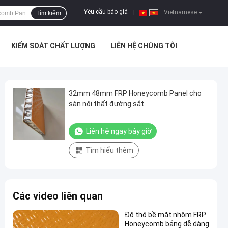
Yêu cầu báo giá
|
Vietnamese
Tìm kiếm
KIỂM SOÁT CHẤT LƯỢNG
LIÊN HỆ CHÚNG TÔI
32mm 48mm FRP Honeycomb Panel cho
sàn nội thất đường sắt
Liên hệ ngay bây giờ
Tìm hiểu thêm
Các video liên quan
Độ thô bề mặt nhôm FRP
Honeycomb bảng dễ dàng