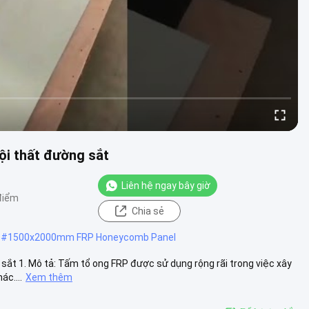
i thất đường sắt
Liên hệ ngay bây giờ
điểm
Chia sẻ
#
1500x2000mm FRP Honeycomb Panel
ắt 1. Mô tả: Tấm tổ ong FRP được sử dụng rộng rãi trong việc xây
ác....
Xem thêm