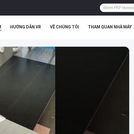
M
HƯỚNG DẪN VR
VỀ CHÚNG TÔI
THAM QUAN NHÀ MÁY
NG HỢP