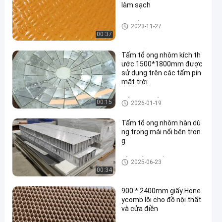
làm sạch
Các tấm nêm mật ong FRP
2023-11-27
00:37
Tấm tổ ong nhôm kích th
ước 1500*1800mm được
sử dụng trên các tấm pin
mặt trời
Tấm nhôm tổ ong
00:15
2026-01-19
Tấm tổ ong nhôm hàn dù
ng trong mái nổi bên tron
g
Sản phẩm từ ruồi mật ong
2025-06-23
00:34
900 * 2400mm giấy Hone
ycomb lõi cho đồ nội thất
và cửa điền