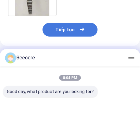
Tiếp tục
Sản Phẩm Khuyến Cáo
Beecore
8:04 PM
Good day, what product are you looking for?
Lớp A1 hiệu suất lửa
Phân Panel
Bảng Honeyc
đồng nhiệt nhôm
Honeycomb được
hàn cho dầu đĩ
Honeycomb Panel
hàn cho dầu đĩa nổi
Aluminium
For Sale
Aluminium
Honeycomb Pa
Honeycomb Panel
For Sale
Giá tốt nhất
Giá tốt nhất
Giá tốt n