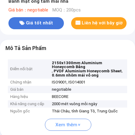
Bánh mật ong tấm mái nhà
Giá bán：negotiable
MOQ：200pcs
Giá tốt nhất
Liên hệ với bây giờ
Mô Tả Sản Phẩm
2150x1300mm Aluminium
Honeycomb Bảng
Điểm nổi bật
,
,
PVDF Aluminium Honeycomb Sheet
0.6mm nhôm mái vỏ ong
Chứng nhận
ISO9001, ISO14001
Giá bán
negotiable
Hàng hiệu
BEECORE
Khả năng cung cấp
2000 mét vuông mỗi ngày
Nguồn gốc
Thái Châu, tỉnh Giang Tô, Trung Quốc
Xem thêm