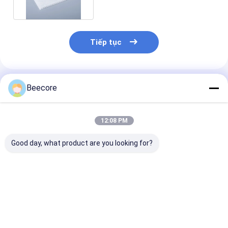
Tiếp tục
Sản Phẩm Khuyến Cáo
Beecore
12:08 PM
Good day, what product are you looking for?
Tấm tổ ong nhôm
Hạt mật ong nhựa
Pickleball Pad
hàn dùng trong mái
đen Hạt mật ong sản
nhựa Honeycom
nổi bên trong
phẩm PP Hạt mật
1220x2440m
ong lõi
Giá tốt nhất
Giá tốt nhất
Giá tốt n