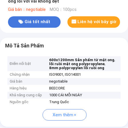
ong lõi với vải không dệt
Giá bán：negotiable
MOQ：100pcs
Giá tốt nhất
Liên hệ với bây giờ
Mô Tả Sản Phẩm
,
600x1200mm Sản phẩm từ mật ong
Điểm nổi bật
,
lõi ruồi mật ong polypropylene
8mm polypropylen lõi ruồi ong
Chứng nhận
ISO9001, ISO14001
Giá bán
negotiable
Hàng hiệu
BEECORE
Khả năng cung cấp
1000 CÁI MỖI NGÀY
Nguồn gốc
Trung Quốc
Xem thêm