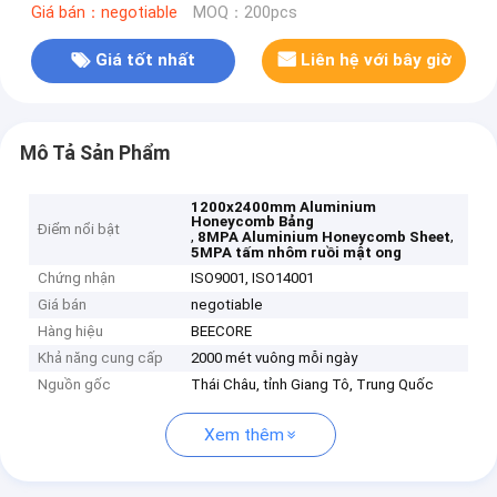
Giá bán：negotiable
MOQ：200pcs
Giá tốt nhất
Liên hệ với bây giờ
Mô Tả Sản Phẩm
1200x2400mm Aluminium
Honeycomb Bảng
Điểm nổi bật
,
,
8MPA Aluminium Honeycomb Sheet
5MPA tấm nhôm ruồi mật ong
Chứng nhận
ISO9001, ISO14001
Giá bán
negotiable
Hàng hiệu
BEECORE
Khả năng cung cấp
2000 mét vuông mỗi ngày
Nguồn gốc
Thái Châu, tỉnh Giang Tô, Trung Quốc
Xem thêm