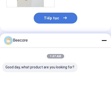
Tiếp tục
Sản Phẩm Khuyến Cáo
Beecore
1:47 AM
Good day, what product are you looking for?
Lớp A1 hiệu suất lửa
Phân Panel
Bảng Honeyc
đồng nhiệt nhôm
Honeycomb được
hàn cho dầu đĩ
Honeycomb Panel
hàn cho dầu đĩa nổi
Aluminium
For Sale
Aluminium
Honeycomb Pa
Honeycomb Panel
For Sale
Giá tốt nhất
Giá tốt nhất
Giá tốt n
For Sale